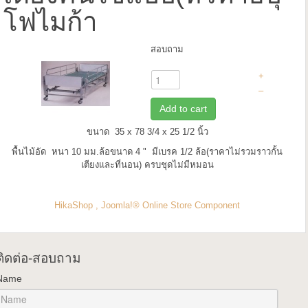
โฟไมก้า
สอบถาม
+
–
Add to cart
ขนาด 35 x 78 3/4 x 25 1/2 นิ้ว
พื้นไม้อัด หนา 10 มม.ล้อขนาด 4 " มีเบรค 1/2 ล้อ(ราคาไม่รวมราวกั้น
เตียงและที่นอน) ครบชุดไม่มีหมอน
HikaShop , Joomla!® Online Store Component
ติดต่อ-สอบถาม
Name