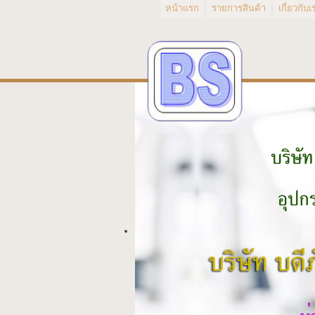
หน้าแรก
รายการสินค้า
เกี่ยวกับเ