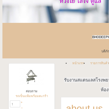
BHODEEPH
บดีภั
หน้าแรก
รายการสินค้า
รับงานสแตนเลสโรงพ
ห้อง
สอบถาม
รถเข็นแฟ้มพร้อมตะกร้า
+
about us
–