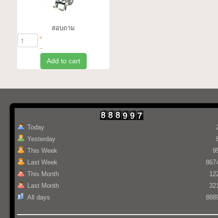
สอบถาม
+
–
Add to cart
Today
Yesterday
This Week
9
Last Week
867
This Month
12
Last Month
32
All days
888