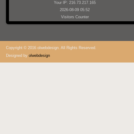
Your IP: 216.73.217.165
2026-08-09 05:52
Visitors Counter
Copyright © 2016 olwebdesign. All Rights Reserved.
Designed by
olwebdesign